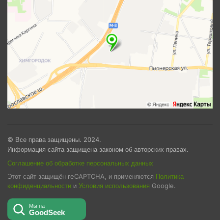
© Все права защищены. 2024.
Информация сайта защищена законом об авторских правах.
Соглашение об обработке персональных данных
Этот сайт защищён reCAPTCHA, и применяются
Политика
конфиденциальности
и
Условия использования
Google.