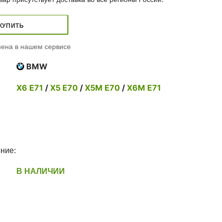
КУПИТЬ
ена в нашем сервисе
BMW
X6 E71
/
X5 E70
/
X5M E70
/
X6M E71
ние:
В НАЛИЧИИ