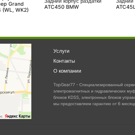
Задний корпус раздатки
Задний 
eep Grand
ATC450 BMW
ATC45
4 (WL, WK2)
Услуги
Контакты
О компании
TopGear77 - Специализированный сервис
электромагнитных и гидравлических муф
блоков KDSS, электронных блоков управ
мы предоставляем гарантию от 6 месяце