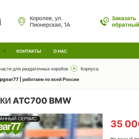
Королев, ул.
Заказать
Пионерская, 1А
обратный
КОНТАКТЫ
О НАС
части для раздаточных коробок
Корпуса
gear77 | работаем по всей России
ТКИ ATC700 BMW
35 0
На данный тов