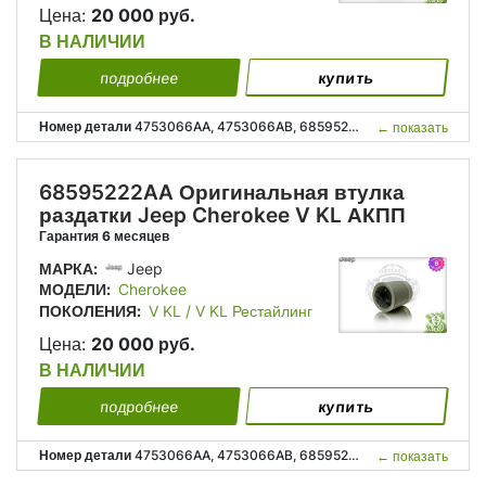
Цена:
20 000 руб.
В НАЛИЧИИ
подробнее
купить
Номер детали
4753066AA, 4753066AB, 68595222AA, P4753066AA, P4753066AB, P68595222AA, 4753 066AA, 4753 066AB, 68595 222AA;
←
показать
68595222AA Оригинальная втулка
раздатки Jeep Cherokee V KL АКПП
Гарантия 6 месяцев
МАРКА:
Jeep
МОДЕЛИ:
Cherokee
ПОКОЛЕНИЯ:
V KL / V KL Рестайлинг
Цена:
20 000 руб.
В НАЛИЧИИ
подробнее
купить
Номер детали
4753066AA, 4753066AB, 68595222AA, P4753066AA, P4753066AB, P68595222AA, 4753 066AA, 4753 066AB, 68595 222AA;
←
показать