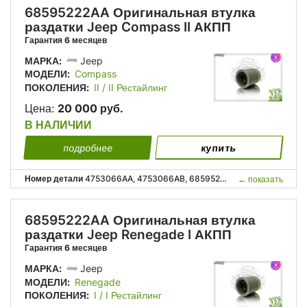
68595222AA Оригинальная втулка
раздатки Jeep Compass II АКПП
Гарантия 6 месяцев
МАРКА:
Jeep
МОДЕЛИ:
Compass
ПОКОЛЕНИЯ:
II / II Рестайлинг
Цена:
20 000 руб.
В НАЛИЧИИ
подробнее
купить
Номер детали
4753066AA, 4753066AB, 68595222AA, P4753066AA, P4753066AB, P68595222AA, 4753 066AA, 4753 066AB, 68595 222AA;
←
показать
68595222AA Оригинальная втулка
раздатки Jeep Renegade I АКПП
Гарантия 6 месяцев
МАРКА:
Jeep
МОДЕЛИ:
Renegade
ПОКОЛЕНИЯ:
I / I Рестайлинг