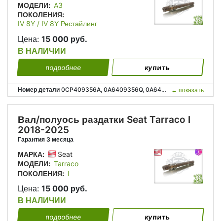
МОДЕЛИ:
A3
ПОКОЛЕНИЯ:
IV 8Y / IV 8Y Рестайлинг
Цена:
15 000 руб.
В НАЛИЧИИ
подробнее
купить
Номер детали
0CP409356A, 0A6409356Q, 0A6409351N, 0CP 409 356 A, 0A6 409 356 Q, 0A6 409 351 N;
←
показать
Вал/полуось раздатки Seat Tarraco I
2018-2025
Гарантия 3 месяца
МАРКА:
Seat
МОДЕЛИ:
Tarraco
ПОКОЛЕНИЯ:
I
Цена:
15 000 руб.
В НАЛИЧИИ
подробнее
купить