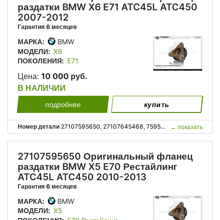
раздатки BMW X6 E71 ATC45L ATC450
2007-2012
Гарантия 6 месяцев
МАРКА:
BMW
МОДЕЛИ:
X6
ПОКОЛЕНИЯ:
E71
Цена:
10 000 руб.
В НАЛИЧИИ
подробнее
купить
Номер детали
27107595650, 27107645468, 7595650, 7645468, 27 10 7 595 650, 27 10 7 645 468;
←
показать
27107595650 Оригинальный фланец
раздатки BMW X5 E70 Рестайлинг
ATC45L ATC450 2010-2013
Гарантия 6 месяцев
МАРКА:
BMW
МОДЕЛИ:
X5