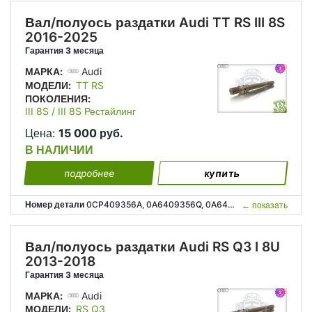
Вал/полуось раздатки Audi TT RS III 8S
2016-2025
Гарантия 3 месяца
МАРКА:
Audi
МОДЕЛИ:
TT RS
ПОКОЛЕНИЯ:
III 8S / III 8S Рестайлинг
Цена:
15 000 руб.
В НАЛИЧИИ
подробнее
купить
Номер детали
0CP409356A, 0A6409356Q, 0A6409351N, 0CP 409 356 A, 0A6 409 356 Q, 0A6 409 351 N;
←
показать
Вал/полуось раздатки Audi RS Q3 I 8U
2013-2018
Гарантия 3 месяца
МАРКА:
Audi
МОДЕЛИ:
RS Q3