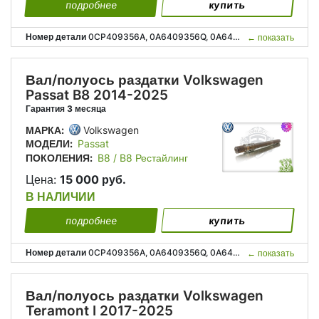
подробнее
купить
Номер детали
0CP409356A, 0A6409356Q, 0A6409351N, 0CP 409 356 A, 0A6 409 356 Q, 0A6 409 351 N;
←
показать
Вал/полуось раздатки Volkswagen
Passat B8 2014-2025
Гарантия 3 месяца
МАРКА:
Volkswagen
МОДЕЛИ:
Passat
ПОКОЛЕНИЯ:
B8 / B8 Рестайлинг
Цена:
15 000 руб.
В НАЛИЧИИ
подробнее
купить
Номер детали
0CP409356A, 0A6409356Q, 0A6409351N, 0CP 409 356 A, 0A6 409 356 Q, 0A6 409 351 N;
←
показать
Вал/полуось раздатки Volkswagen
Teramont I 2017-2025