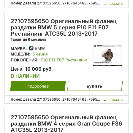
Номер детали
27107595650, 27107645468, 7595650, 7645468, 27 10 7 595 650, 27 10 7 645 468;
←
показать
27107595650 Оригинальный фланец
раздатки BMW 5 серия F10 F11 F07
Рестайлинг ATC35L 2013-2017
Гарантия 6 месяцев
МАРКА:
BMW
МОДЕЛИ:
5 серия
ПОКОЛЕНИЯ:
F10 F11 F07 Рестайлинг
Цена:
10 000 руб.
В НАЛИЧИИ
подробнее
купить
Номер детали
27107595650, 27107645468, 7595650, 7645468, 27 10 7 595 650, 27 10 7 645 468;
←
показать
27107595650 Оригинальный фланец
раздатки BMW 4 серия Gran Coupe F36
ATC35L 2013-2017