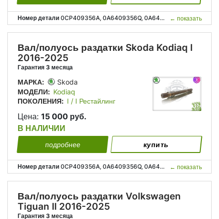
Номер детали
0CP409356A, 0A6409356Q, 0A6409351N, 0CP 409 356 A, 0A6 409 356 Q, 0A6 409 351 N;
←
показать
Вал/полуось раздатки Skoda Kodiaq I
2016-2025
Гарантия 3 месяца
МАРКА:
Skoda
МОДЕЛИ:
Kodiaq
ПОКОЛЕНИЯ:
I / I Рестайлинг
Цена:
15 000 руб.
В НАЛИЧИИ
подробнее
купить
Номер детали
0CP409356A, 0A6409356Q, 0A6409351N, 0CP 409 356 A, 0A6 409 356 Q, 0A6 409 351 N;
←
показать
Вал/полуось раздатки Volkswagen
Tiguan II 2016-2025
Гарантия 3 месяца