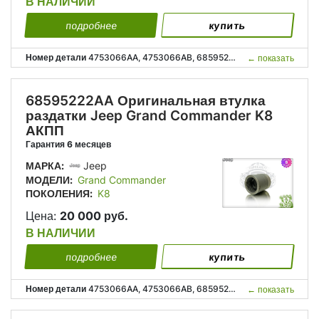
В НАЛИЧИИ
подробнее
купить
Номер детали
4753066AA, 4753066AB, 68595222AA, P4753066AA, P4753066AB, P68595222AA, 4753 066AA, 4753 066AB, 68595 222AA;
←
показать
68595222AA Оригинальная втулка
раздатки Jeep Grand Commander K8
АКПП
Гарантия 6 месяцев
МАРКА:
Jeep
МОДЕЛИ:
Grand Commander
ПОКОЛЕНИЯ:
K8
Цена:
20 000 руб.
В НАЛИЧИИ
подробнее
купить
Номер детали
4753066AA, 4753066AB, 68595222AA, P4753066AA, P4753066AB, P68595222AA, 4753 066AA, 4753 066AB, 68595 222AA;
←
показать