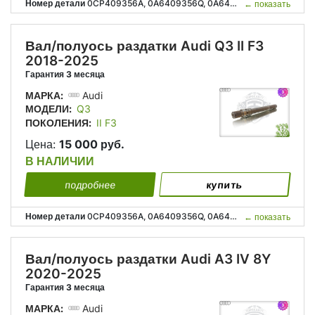
Номер детали
0CP409356A, 0A6409356Q, 0A6409351N, 0CP 409 356 A, 0A6 409 356 Q, 0A6 409 351 N;
←
показать
Вал/полуось раздатки Audi Q3 II F3
2018-2025
Гарантия 3 месяца
МАРКА:
Audi
МОДЕЛИ:
Q3
ПОКОЛЕНИЯ:
II F3
Цена:
15 000 руб.
В НАЛИЧИИ
подробнее
купить
Номер детали
0CP409356A, 0A6409356Q, 0A6409351N, 0CP 409 356 A, 0A6 409 356 Q, 0A6 409 351 N;
←
показать
Вал/полуось раздатки Audi A3 IV 8Y
2020-2025
Гарантия 3 месяца
МАРКА:
Audi