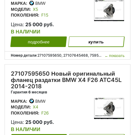
МАРКА:
BMW
МОДЕЛИ:
X5
ПОКОЛЕНИЯ:
F15
Цена:
25 000 руб.
В НАЛИЧИИ
подробнее
купить
Номер детали
27107595650, 27107645468, 7595650, 7645468, 27 10 7 595 650, 27 10 7 645 468;
←
показать
27107595650 Новый оригинальный
фланец раздатки BMW X4 F26 ATC45L
2014-2018
Гарантия 6 месяцев
МАРКА:
BMW
МОДЕЛИ:
X4
ПОКОЛЕНИЯ:
F26
Цена:
25 000 руб.
В НАЛИЧИИ