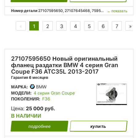
Номер детали
27107595650, 27107645468, 7595650, 7645468, 27 10 7 595 650, 27 10 7 645 468;
←
показать
Previous
Ne
«
1
2
3
4
5
6
7
»
27107595650 Новый оригинальный
фланец раздатки BMW 4 серия Gran
Coupe F36 ATC35L 2013-2017
Гарантия 6 месяцев
МАРКА:
BMW
МОДЕЛИ:
4 серия Gran Coupe
ПОКОЛЕНИЯ:
F36
Цена:
25 000 руб.
В НАЛИЧИИ
подробнее
купить