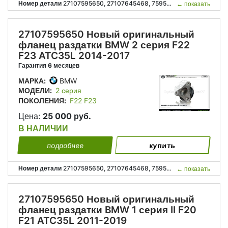
Номер детали
27107595650, 27107645468, 7595650, 7645468, 27 10 7 595 650, 27 10 7 645 468;
←
показать
27107595650 Новый оригинальный
фланец раздатки BMW 2 серия F22
F23 ATC35L 2014-2017
Гарантия 6 месяцев
МАРКА:
BMW
МОДЕЛИ:
2 серия
ПОКОЛЕНИЯ:
F22 F23
Цена:
25 000 руб.
В НАЛИЧИИ
подробнее
купить
Номер детали
27107595650, 27107645468, 7595650, 7645468, 27 10 7 595 650, 27 10 7 645 468;
←
показать
27107595650 Новый оригинальный
фланец раздатки BMW 1 серия II F20
F21 ATC35L 2011-2019