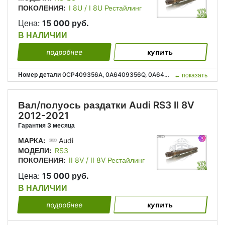
ПОКОЛЕНИЯ:
I 8U / I 8U Рестайлинг
Цена:
15 000 руб.
В НАЛИЧИИ
подробнее
купить
Номер детали
0CP409356A, 0A6409356Q, 0A6409351N, 0CP 409 356 A, 0A6 409 356 Q, 0A6 409 351 N;
←
показать
Вал/полуось раздатки Audi RS3 II 8V
2012-2021
Гарантия 3 месяца
МАРКА:
Audi
МОДЕЛИ:
RS3
ПОКОЛЕНИЯ:
II 8V / II 8V Рестайлинг
Цена:
15 000 руб.
В НАЛИЧИИ
подробнее
купить