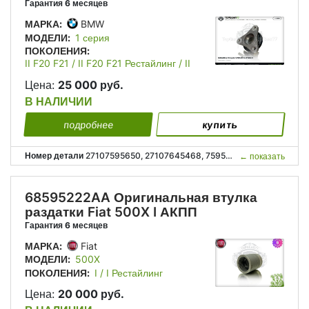
Гарантия 6 месяцев
МАРКА:
BMW
МОДЕЛИ:
1 серия
ПОКОЛЕНИЯ:
II F20 F21 / II F20 F21 Рестайлинг / II
F20 F21 Рестайлинг 2
Цена:
25 000 руб.
В НАЛИЧИИ
подробнее
купить
Номер детали
27107595650, 27107645468, 7595650, 7645468, 27 10 7 595 650, 27 10 7 645 468;
←
показать
68595222AA Оригинальная втулка
раздатки Fiat 500X I АКПП
Гарантия 6 месяцев
МАРКА:
Fiat
МОДЕЛИ:
500X
ПОКОЛЕНИЯ:
I / I Рестайлинг
Цена:
20 000 руб.