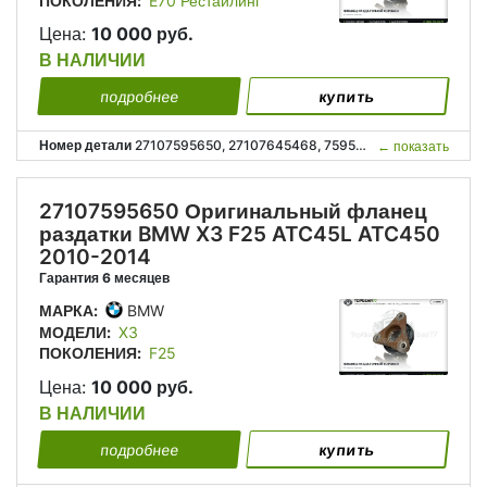
ПОКОЛЕНИЯ:
E70 Рестайлинг
Цена:
10 000 руб.
В НАЛИЧИИ
подробнее
купить
Номер детали
27107595650, 27107645468, 7595650, 7645468, 27 10 7 595 650, 27 10 7 645 468;
←
показать
27107595650 Оригинальный фланец
раздатки BMW X3 F25 ATC45L ATC450
2010-2014
Гарантия 6 месяцев
МАРКА:
BMW
МОДЕЛИ:
X3
ПОКОЛЕНИЯ:
F25
Цена:
10 000 руб.
В НАЛИЧИИ
подробнее
купить