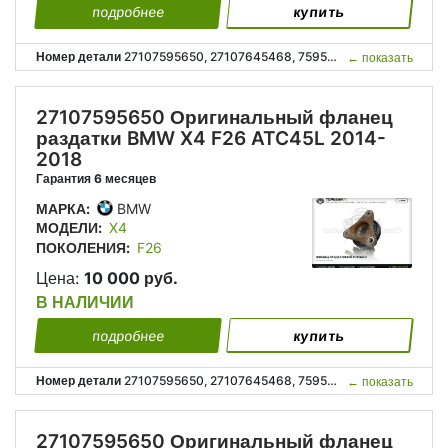
подробнее
купить
Номер детали
27107595650, 27107645468, 7595650, 7645468, 27 10 7 595 650, 27 10 7 645 468;
←
показать
27107595650 Оригинальный фланец
раздатки BMW X4 F26 ATC45L 2014-
2018
Гарантия 6 месяцев
МАРКА:
BMW
МОДЕЛИ:
X4
ПОКОЛЕНИЯ:
F26
Цена:
10 000 руб.
В НАЛИЧИИ
подробнее
купить
Номер детали
27107595650, 27107645468, 7595650, 7645468, 27 10 7 595 650, 27 10 7 645 468;
←
показать
27107595650 Оригинальный фланец