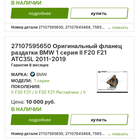
В НАЛИЧИИ
подробнее
купить
Номер детали
27107595650, 27107645468, 7595650, 7645468, 27 10 7 595 650, 27 10 7 645 468;
←
показать
27107595650 Оригинальный фланец
раздатки BMW 1 серия II F20 F21
ATC35L 2011-2019
Гарантия 6 месяцев
МАРКА:
BMW
МОДЕЛИ:
1 серия
ПОКОЛЕНИЯ:
II F20 F21 / II F20 F21 Рестайлинг / II
F20 F21 Рестайлинг 2
Цена:
10 000 руб.
В НАЛИЧИИ
подробнее
купить
Номер детали
27107595650, 27107645468, 7595650, 7645468, 27 10 7 595 650, 27 10 7 645 468;
←
показать