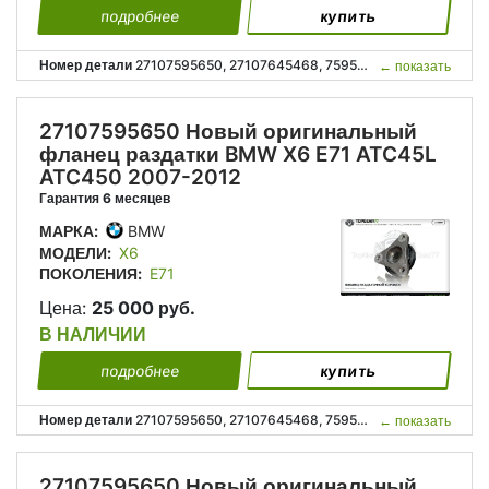
подробнее
купить
Номер детали
27107595650, 27107645468, 7595650, 7645468, 27 10 7 595 650, 27 10 7 645 468;
←
показать
27107595650 Новый оригинальный
фланец раздатки BMW X6 E71 ATC45L
ATC450 2007-2012
Гарантия 6 месяцев
МАРКА:
BMW
МОДЕЛИ:
X6
ПОКОЛЕНИЯ:
E71
Цена:
25 000 руб.
В НАЛИЧИИ
подробнее
купить
Номер детали
27107595650, 27107645468, 7595650, 7645468, 27 10 7 595 650, 27 10 7 645 468;
←
показать
27107595650 Новый оригинальный