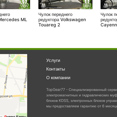
днего
Чулок переднего
Чулок п
 Mercedes ML
редуктора Volkswagen
редукто
Touareg 2
Cayenn
Услуги
Контакты
О компании
TopGear77 - Специализированный сервис
электромагнитных и гидравлических муф
блоков KDSS, электронных блоков управ
мы предоставляем гарантию от 6 месяце