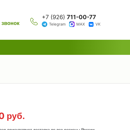
+7 (926)
711-00-77
 звонок
Telegram
MAX
VK
00
руб.
ар присутствует доставка во все регионы России.