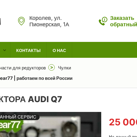
Королев, ул.
Заказать
Пионерская, 1А
обратный
КОНТАКТЫ
О НАС
части для редукторов
Чулки
ear77 | работаем по всей России
КТОРА AUDI Q7
25 0
На данный тов