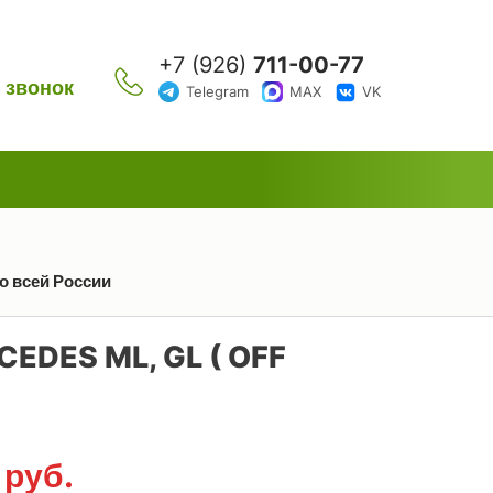
+7 (926)
711-00-77
 звонок
Telegram
MAX
VK
о всей России
DES ML, GL ( OFF
0
руб.