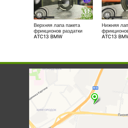
Верхняя лапа пакета
Нижняя лап
фрикционов раздатки
фрикционов
ATC13 BMW
ATC13 BM