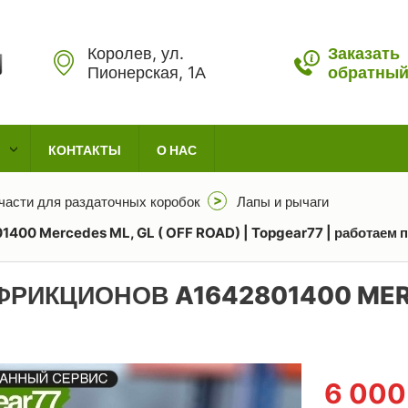
Королев, ул.
Заказать
Пионерская, 1А
обратный
КОНТАКТЫ
О НАС
части для раздаточных коробок
Лапы и рычаги
400 Mercedes ML, GL ( OFF ROAD) | Topgear77 | работаем п
ФРИКЦИОНОВ A1642801400 MERC
6 00