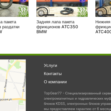
а пакета
Задняя лапа пакета
Нижняя 
 раздатки
фрикционов ATC350
фрикци
W
BMW
ATC40
Услуги
Контакты
О компании
TopGear77 - Специализированный сервис
электромагнитных и гидравлических муф
блоков KDSS, электронных блоков управ
мы предоставляем гарантию от 6 месяце