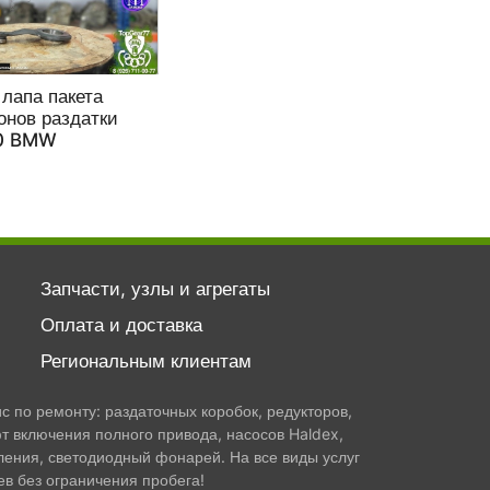
лапа пакета
онов раздатки
0 BMW
Запчасти, узлы и агрегаты
Оплата и доставка
Региональным клиентам
 по ремонту: раздаточных коробок, редукторов,
т включения полного привода, насосов Haldex,
ления, светодиодный фонарей. На все виды услуг
в без ограничения пробега!