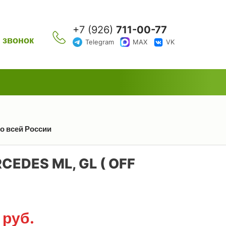
+7 (926)
711-00-77
 звонок
Telegram
MAX
VK
о всей России
EDES ML, GL ( OFF
0
руб.