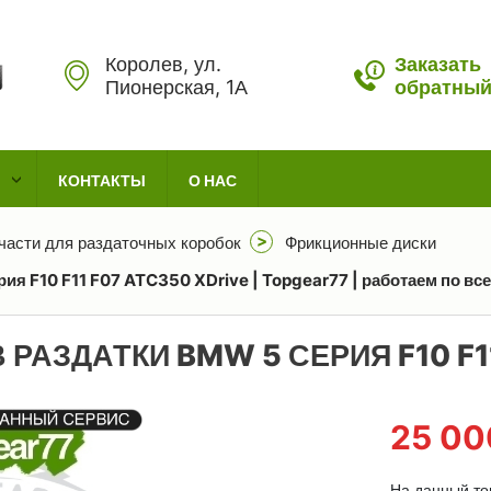
Королев, ул.
Заказать
Пионерская, 1А
обратный
КОНТАКТЫ
О НАС
части для раздаточных коробок
Фрикционные диски
я F10 F11 F07 ATC350 XDrive | Topgear77 | работаем по вс
РАЗДАТКИ BMW 5 СЕРИЯ F10 F11
25 0
На данный тов