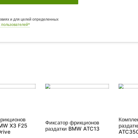
ловиях и для целей определенных
 пользователей*
фрикционов
Компле
Фиксатор фрикционов
BMW X3 F25
раздат
раздатки BMW ATC13
rive
ATC350