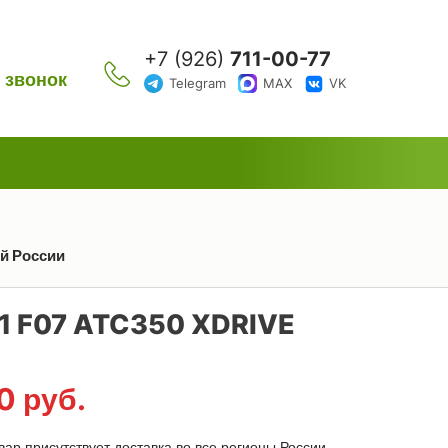
+7 (926)
711-00-77
 звонок
Telegram
MAX
VK
ей России
 F07 ATC350 XDRIVE
00
руб.
ар присутствует доставка во все регионы России.