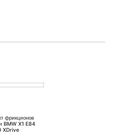
кт фрикционов
ки BMW X1 E84
 XDrive