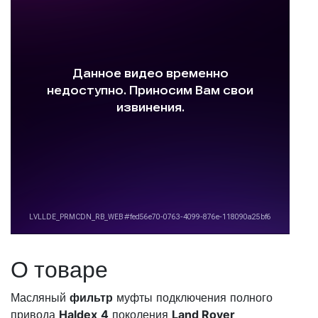
О товаре
Масляный
фильтр
муфты подключения полного
привода
Haldex
4
поколения
Land Rover