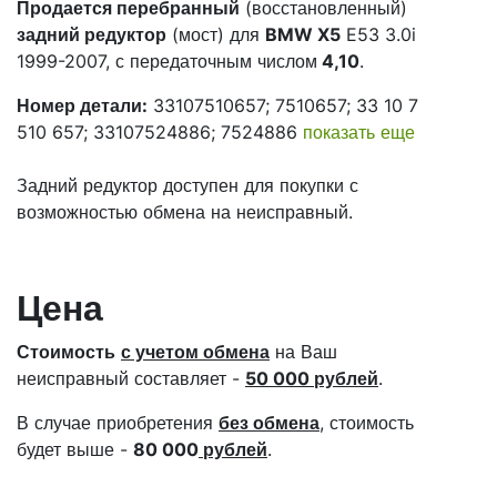
Продается перебранный
(восстановленный)
задний редуктор
(мост) для
BMW X5
E53 3.0i
1999-2007, с передаточным числом
4,10
.
Номер детали:
33107510657; 7510657; 33 10 7
510 657; 33107524886; 7524886
показать еще
Задний редуктор доступен для покупки с
возможностью обмена на неисправный.
Цена
Стоимость
с учетом обмена
на Ваш
неисправный составляет -
50 000 рублей
.
В случае приобретения
без обмена
, стоимость
будет выше -
80 000
рублей
.