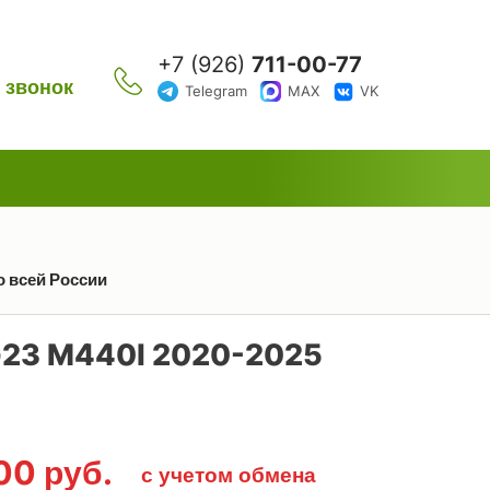
+7 (926)
711-00-77
 звонок
Telegram
MAX
VK
о всей России
23 M440I 2020-2025
000
руб.
с учетом обмена