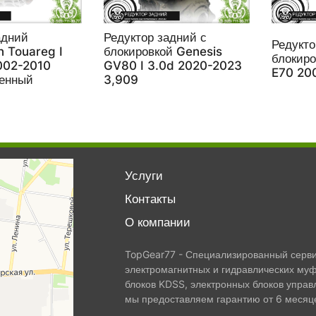
адний
Редуктор задний с
Редукто
 Touareg I
блокировкой Genesis
блокир
002-2010
GV80 I 3.0d 2020-2023
E70 20
ленный
3,909
Услуги
Контакты
О компании
TopGear77 - Специализированный сервис
электромагнитных и гидравлических муф
блоков KDSS, электронных блоков управ
мы предоставляем гарантию от 6 месяце