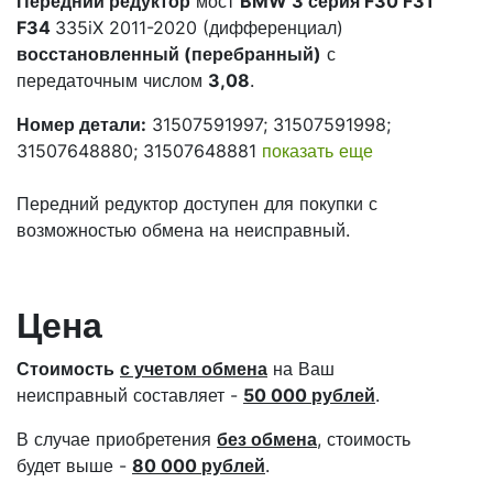
Передний редуктор
мост
BMW 3 серия F30 F31
F34
335iX 2011-2020 (дифференциал)
восстановленный (перебранный)
с
передаточным числом
3,08
.
Номер детали:
31507591997; 31507591998;
31507648880; 31507648881
показать еще
Передний редуктор доступен для покупки с
возможностью обмена на неисправный.
Цена
Стоимость
с учетом обмена
на Ваш
неисправный составляет -
50 000 рублей
.
В случае приобретения
без обмена
, стоимость
будет выше -
80 000 рублей
.