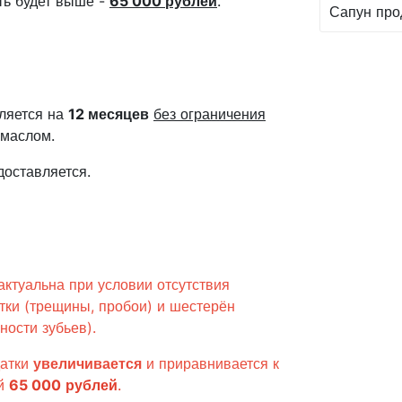
сть будет выше -
65 000 рублей
.
Сапун про
ляется на
12 месяцев
без ограничения
 маслом.
доставляется.
актуальна при условии отсутствия
тки (трещины, пробои) и шестерён
ности зубьев).
атки
увеличивается
и приравнивается к
ей
65 000
рублей
.