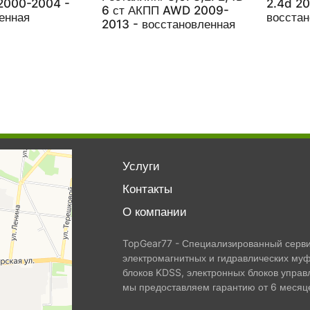
2000-2004 -
2.4d 2
6 ст АКПП AWD 2009-
енная
восста
2013 - восстановленная
Услуги
Контакты
О компании
TopGear77 - Специализированный сервис
электромагнитных и гидравлических муф
блоков KDSS, электронных блоков управ
мы предоставляем гарантию от 6 месяце