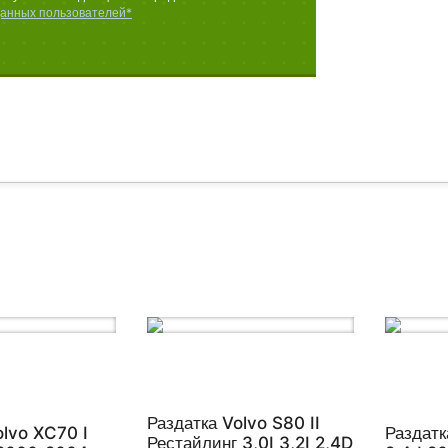
данных пользователей*
Раздатка Volvo S80 II
olvo XC70 I
Раздатк
Рестайлинг 3,0I 3,2I 2,4D