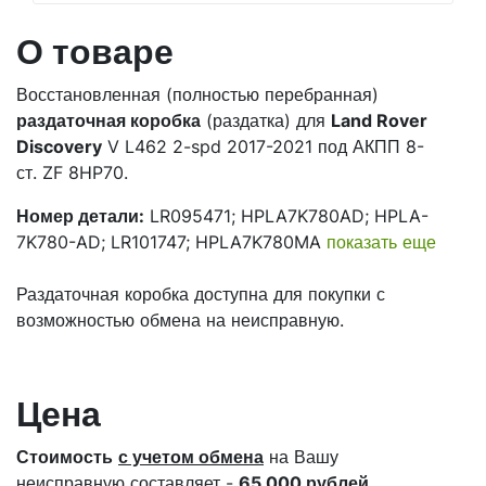
О товаре
Восстановленная (полностью перебранная)
раздаточная коробка
(раздатка) для
Land Rover
Discovery
V L462 2-spd 2017-2021 под АКПП 8-
ст. ZF 8HP70.
Номер детали:
LR095471; HPLA7K780AD; HPLA-
7K780-AD; LR101747; HPLA7K780MA
показать еще
Раздаточная коробка доступна для покупки с
возможностью обмена на неисправную.
Цена
Стоимость
с учетом обмена
на Вашу
неисправную составляет -
65 000 рублей
.