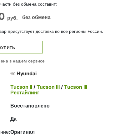
части без обмена составит:
00
без обмена
руб.
ар присутствует доставка во все регионы России.
КУПИТЬ
ена в нашем сервисе
Hyundai
Tucson II
/
Tucson III
/
Tucson III
Рестайлинг
Восстановлено
Да
ние:
Оригинал