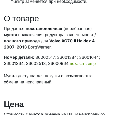
Фильтр заменяется при необходимости.
О товаре
Продается
восстановленная
(перебранная)
муфта
подключения редуктора заднего моста /
полного привода
для
Volvo XC70
II Haldex 4
2007-2013
BorgWarner.
Номер детали:
36002517; 36001384; 36001644;
36001364; 36002513; 36000964
показать еще
Муфта доступна для покупки с возможностью
обмена на неисправный.
Цена
Стоимость
с учетом обмена
на Вашу неисправную