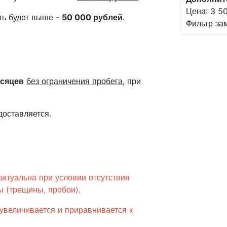
Цена: 3 50
сть будет выше -
50 000
рублей
.
Фильтр за
есяцев
без ограничения пробега
, при
доставляется.
актуальна при условии отсутствия
 (трещины, пробои).
увеличивается и приравнивается к