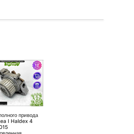
полного привода
tea I Haldex 4
015
новленная