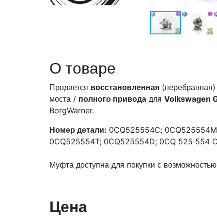
О товаре
Продается
восстановленная
(перебранная
моста /
полного привода
для
Volkswagen G
BorgWarner.
Номер детали:
0CQ525554C; 0CQ525554M;
0CQ525554T; 0CQ525554D; 0CQ 525 554 C
Муфта доступна для покупки с возможностью
Цена