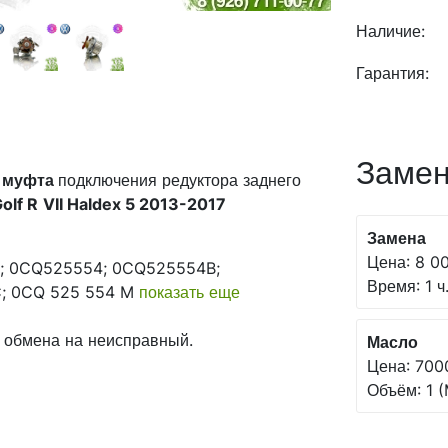
Наличие:
Гарантия:
Замен
)
муфта
подключения редуктора заднего
olf R
VII Haldex 5 2013-2017
Замена
Цена: 8 00
 0CQ525554; 0CQ525554B;
Время: 1 ч
; 0CQ 525 554 M
показать еще
 обмена на неисправный.
Масло
Цена: 700
Объём: 1 (