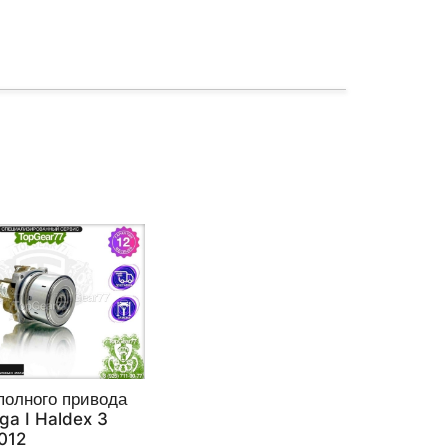
полного привода
ga I Haldex 3
012