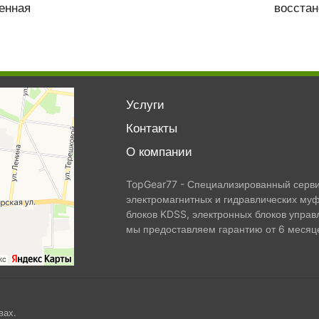
енная
восста
Услуги
Контакты
О компании
TopGear77 - Специализированный сервис
электромагнитных и гидравлических муф
блоков KDSS, электронных блоков управ
мы предоставляем гарантию от 6 месяце
вах.