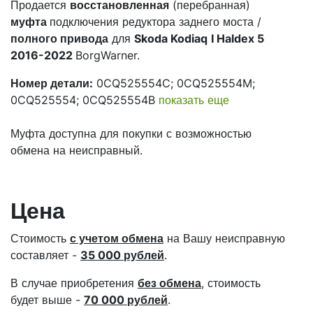
Продается
восстановленная
(перебранная)
муфта
подключения редуктора заднего моста /
полного привода
для
Skoda Kodiaq
I Haldex 5
2016-2022
BorgWarner.
Номер детали:
0CQ525554C; 0CQ525554M;
0CQ525554; 0CQ525554B
показать еще
Муфта доступна для покупки с возможностью
обмена на неисправный.
Цена
Стоимость
с учетом обмена
на Вашу неисправную
составляет -
35 000 рублей
.
В случае приобретения
без обмена
, стоимость
будет выше -
70 000
рублей
.