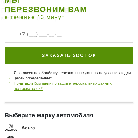
МЫ
и окисления дорожек.
ПЕРЕЗВОНИМ ВАМ
в течение 10 минут
Предлагаем восстановленные блоки управления
раздаточной коробкой с проверкой на стенде и
гарантией. Восстанавливаем электронную часть:
пропайку, замену силовых ключей и разъёмов.
Возможна замена с прошивкой и адаптацией в нашем
сервисе в Королёве, обмен на неисправный блок и
ЗАКАЗАТЬ ЗВОНОК
доставка по всей России.
Я согласен на обработку персональных данных на условиях и для
целей определенных
Политикой Компании по защите персональных данных
пользователей*
Выберите марку автомобиля
Acura