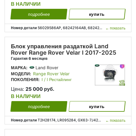
В НАЛИЧИИ
подробнее
купить
Номер детали
56029586AP, 68242164AB, 68242164AC, 68323981AA, 68323981AB, 68540646AA, P56029586AP, P68242164AB, P68242164AC, P68323981AA, P68323981AB, P68540646AA, 56029 586AP, 68242 164AB, 68242 164AC, 68323 981AA, 68323 981AB, 68540 646AA;
←
показать
Блок управления раздаткой Land
Rover Range Rover Velar I 2017-2025
Гарантия 6 месяцев
МАРКА:
Land Rover
МОДЕЛИ:
Range Rover Velar
ПОКОЛЕНИЯ:
I / I Рестайлинг
Цена:
25 000 руб.
В НАЛИЧИИ
подробнее
купить
Номер детали
T2H28174, LR095284, GX63-7J426-AD, GX637J426AD, Т2Н28174, GХ63-7J426-АD, GХ637J426АD;
←
показать