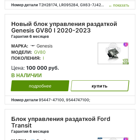
Номер детали
T2H28174, LR095284, GX63-7J426-AD, GX637J426AD, Т2Н28174, GХ63-7J426-АD, GХ637J426АD;
←
показать
Новый блок управления раздаткой
Genesis GV80 I 2020-2023
Гарантия 6 месяцев
МАРКА:
Genesis
МОДЕЛИ:
GV80
ПОКОЛЕНИЯ:
I
Цена:
100 000 руб.
В НАЛИЧИИ
подробнее
купить
Номер детали
95447-47100, 9544747100;
Блок управления раздаткой Ford
Transit
Гарантия 6 месяцев