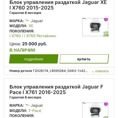
Блок управления раздаткой Jaguar XE
I X760 2015-2025
Гарантия 6 месяцев
МАРКА:
Jaguar
МОДЕЛИ:
XE
ПОКОЛЕНИЯ:
I X760 / I X760 Рестайлинг
Цена:
25 000 руб.
В НАЛИЧИИ
подробнее
купить
Номер детали
T2H28174, LR095284, GX63-7J426-AD, GX637J426AD, Т2Н28174, GХ63-7J426-АD, GХ637J426АD;
←
показать
Блок управления раздаткой Jaguar F
Pace I X761 2016-2025
Гарантия 6 месяцев
МАРКА:
Jaguar
МОДЕЛИ:
F-Pace
ПОКОЛЕНИЯ: