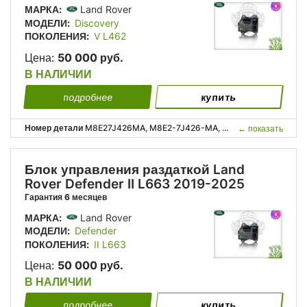
МАРКА:
Land Rover
МОДЕЛИ:
Discovery
ПОКОЛЕНИЯ:
V L462
Цена:
50 000 руб.
В НАЛИЧИИ
подробнее
купить
Номер детали
M8E27J426MA, M8E2-7J426-MA, LR160875, M8E27J426AC, M8E2-7J426-AC;
←
показать
Блок управления раздаткой Land
Rover Defender II L663 2019-2025
Гарантия 6 месяцев
МАРКА:
Land Rover
МОДЕЛИ:
Defender
ПОКОЛЕНИЯ:
II L663
Цена:
50 000 руб.
В НАЛИЧИИ
подробнее
купить