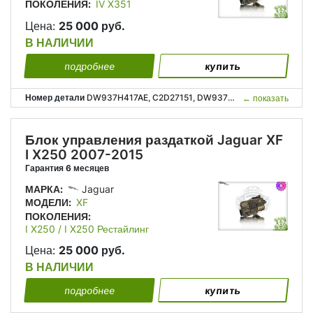
ПОКОЛЕНИЯ:
IV X351
Цена:
25 000 руб.
В НАЛИЧИИ
подробнее
купить
Номер детали
DW937H417AE, C2D27151, DW937G360AA, DW93-7H417-AE, DW93-7G360-AA;
←
показать
Блок управления раздаткой Jaguar XF
I X250 2007-2015
Гарантия 6 месяцев
МАРКА:
Jaguar
МОДЕЛИ:
XF
ПОКОЛЕНИЯ:
I X250 / I X250 Рестайлинг
Цена:
25 000 руб.
В НАЛИЧИИ
подробнее
купить