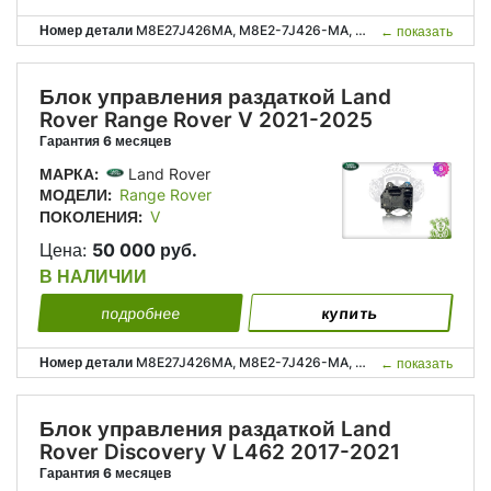
Номер детали
M8E27J426MA, M8E2-7J426-MA, LR160875, M8E27J426AC, M8E2-7J426-AC;
←
показать
Блок управления раздаткой Land
Rover Range Rover V 2021-2025
Гарантия 6 месяцев
МАРКА:
Land Rover
МОДЕЛИ:
Range Rover
ПОКОЛЕНИЯ:
V
Цена:
50 000 руб.
В НАЛИЧИИ
подробнее
купить
Номер детали
M8E27J426MA, M8E2-7J426-MA, LR160875, M8E27J426AC, M8E2-7J426-AC;
←
показать
Блок управления раздаткой Land
Rover Discovery V L462 2017-2021
Гарантия 6 месяцев