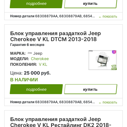
подробнее
купить
Номер детали
68308879AA, 68308879AB, 68540647AA, 68383660AE, P68308879AA, P68308879AB, P68540647AA, P68383660AE, 68308 879AA, 68308 879AB, 68540 647AA, 68383 660AE;
←
показать
Блок управления раздаткой Jeep
Cherokee V KL DTCM 2013-2018
Гарантия 6 месяцев
МАРКА:
Jeep
МОДЕЛИ:
Cherokee
ПОКОЛЕНИЯ:
V KL
Цена:
25 000 руб.
В НАЛИЧИИ
подробнее
купить
Номер детали
68308879AA, 68308879AB, 68540647AA, 68383660AE, P68308879AA, P68308879AB, P68540647AA, P68383660AE, 68308 879AA, 68308 879AB, 68540 647AA, 68383 660AE;
←
показать
Блок управления раздаткой Jeep
Cherokee V KL Рестайлинг DK2 2018-