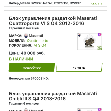
Номер детали
DW937H417AE, C2D27151, DW937G360AA, DW93-7H417-AE, DW93-7G360-AA;
←
показать
Блок управления раздаткой Maserati
Quattroporte VI S Q4 2012-2016
Гарантия 6 месяцев
МАРКА:
Maserati
МОДЕЛИ:
Quattroporte
ПОКОЛЕНИЯ:
VI S Q4
Цена:
40 000 руб.
В НАЛИЧИИ
подробнее
купить
Номер детали
670008140;
Блок управления раздаткой Maserati
Ghibli III S Q4 2013-2016
Гарантия 6 месяцев
МАРКА:
Maserati