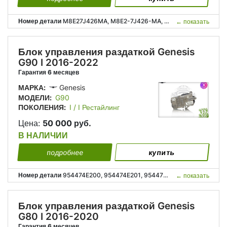
Номер детали
M8E27J426MA, M8E2-7J426-MA, LR160875, M8E27J426AC, M8E2-7J426-AC;
←
показать
Блок управления раздаткой Genesis
G90 I 2016-2022
Гарантия 6 месяцев
МАРКА:
Genesis
МОДЕЛИ:
G90
ПОКОЛЕНИЯ:
I / I Рестайлинг
Цена:
50 000 руб.
В НАЛИЧИИ
подробнее
купить
Номер детали
954474E200, 954474E201, 95447-4E200, 95447-4E201;
←
показать
Блок управления раздаткой Genesis
G80 I 2016-2020
Гарантия 6 месяцев