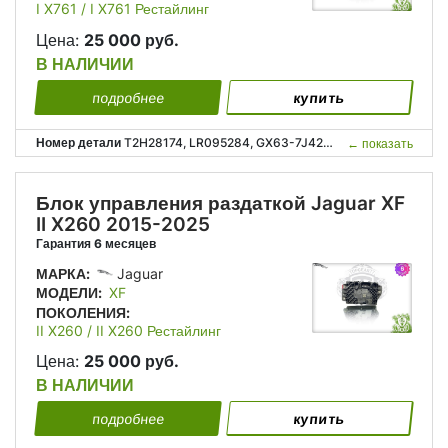
I X761 / I X761 Рестайлинг
Цена:
25 000 руб.
В НАЛИЧИИ
подробнее
купить
Номер детали
T2H28174, LR095284, GX63-7J426-AD, GX637J426AD, Т2Н28174, GХ63-7J426-АD, GХ637J426АD;
←
показать
Блок управления раздаткой Jaguar XF
II X260 2015-2025
Гарантия 6 месяцев
МАРКА:
Jaguar
МОДЕЛИ:
XF
ПОКОЛЕНИЯ:
II X260 / II X260 Рестайлинг
Цена:
25 000 руб.
В НАЛИЧИИ
подробнее
купить