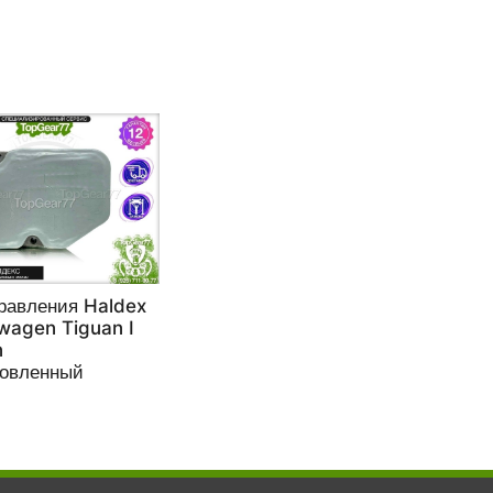
равления Haldex
wagen Tiguan I
n
новленный