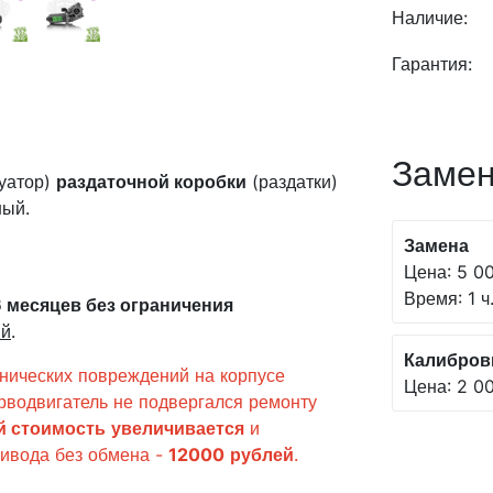
Наличие:
Гарантия:
Замен
туатор)
раздаточной коробки
(раздатки)
ный.
Замена
Цена: 5 00
Время: 1 ч
6 месяцев
без ограничения
ый
.
Калибров
анических повреждений на корпусе
Цена: 2 00
рводвигатель не подвергался ремонту
й
стоимость
увеличивается
и
ривода без обмена -
12000
рублей
.