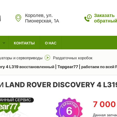
Королев, ул.
Заказать
Пионерская, 1А
обратный
КОНТАКТЫ
О НАС
уаторы и сервоприводы
Раздаточных коробок
ry 4 L319 восстановленный | Topgear77 | работаем по всей 
 LAND ROVER DISCOVERY 4 L
7 00
Данная запча