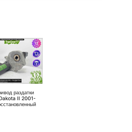
ивод раздатки
akota II 2001-
осстановленный