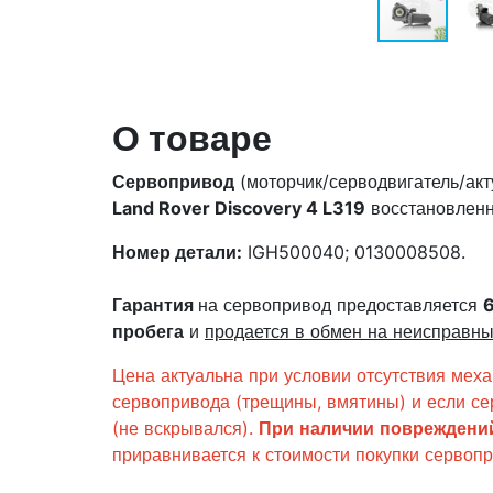
О товаре
Сервопривод
(моторчик/серводвигатель/ак
Land Rover Discovery 4 L319
восстановлен
Номер детали:
IGH500040; 0130008508.
Гарантия
на сервопривод предоставляется
пробега
и
продается в обмен на неисправн
Цена актуальна при условии отсутствия мех
сервопривода (трещины, вмятины) и если се
(не вскрывался).
При
наличии
повреждени
приравнивается к стоимости покупки сервоп