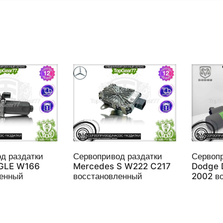
д раздатки
Сервопривод раздатки
Сервопр
GLE W166
Mercedes S W222 C217
Dodge D
ленный
восстановленный
2002 в