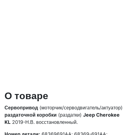
О товаре
Сервопривод
(моторчик/серводвигатель/актуатор)
раздаточной коробки
(раздатки)
Jeep Cherokee
KL
2019-Н.В. восстановленный.
Номер детали:
68369691AA; 68369-691AA;