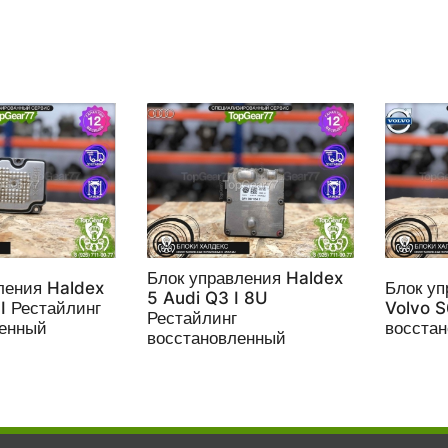
Блок управления Haldex
ления Haldex
Блок уп
5 Audi Q3 I 8U
II Рестайлинг
Volvo S
Рестайлинг
ленный
восста
восстановленный