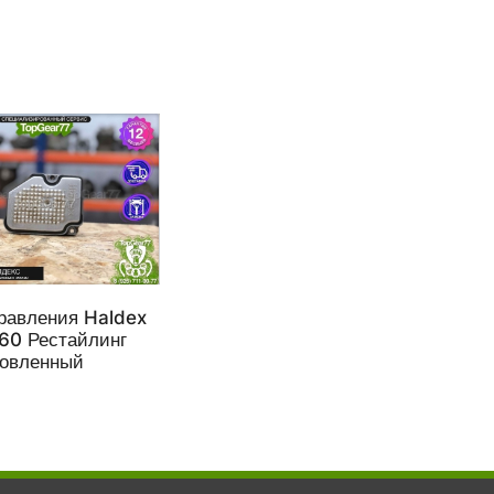
равления Haldex
60 Рестайлинг
новленный