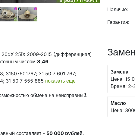
Наличие:
Гарантия:
Замен
 20dX 25iX 2009-2015 (дифференциал)
аточным числом
3,46
.
Замена
8; 31507601767; 31 50 7 601 767;
Цена: 15 0
4; 31 50 7 555 885
показать еще
Время: 2-3
возможностью обмена на неисправный.
Масло
Цена: 300
авный составляет -
50 000 рублей
.