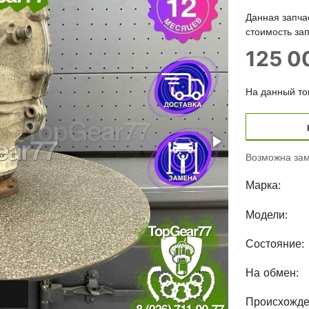
Данная запча
стоимость зап
125 
На данный тов
Возможна зам
Марка:
Модели:
Состояние:
На обмен:
Происхожде