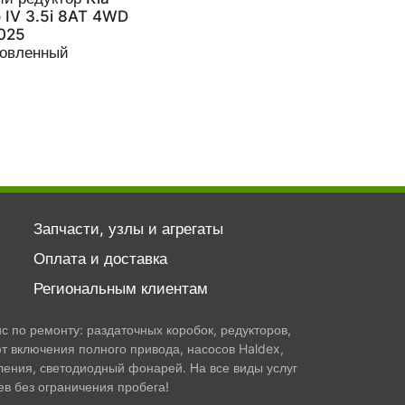
 IV 3.5i 8AT 4WD
025
новленный
Запчасти, узлы и агрегаты
Оплата и доставка
Региональным клиентам
 по ремонту: раздаточных коробок, редукторов,
т включения полного привода, насосов Haldex,
ления, светодиодный фонарей. На все виды услуг
в без ограничения пробега!