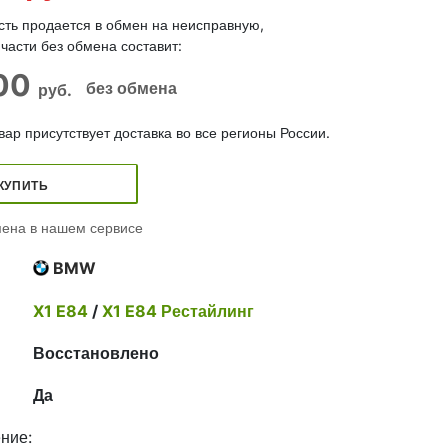
сть продается в обмен на неисправную,
части без обмена составит:
000
без обмена
руб.
ар присутствует доставка во все регионы России.
КУПИТЬ
ена в нашем сервисе
BMW
X1 E84
/
X1 E84 Рестайлинг
Восстановлено
Да
ние: