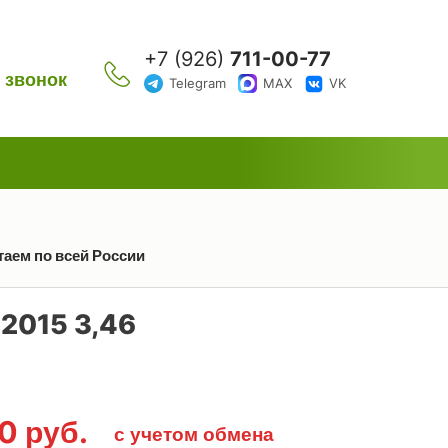
+7 (926)
711-00-77
 звонок
Telegram
MAX
VK
аем по всей России
2015 3,46
00
руб.
с учетом обмена