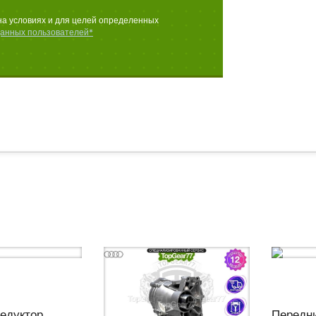
на условиях и для целей определенных
данных пользователей*
едуктор
Передни